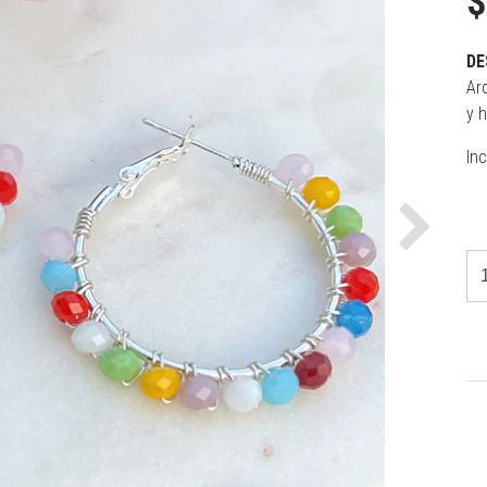
$
DE
Ar
y 
In
Next