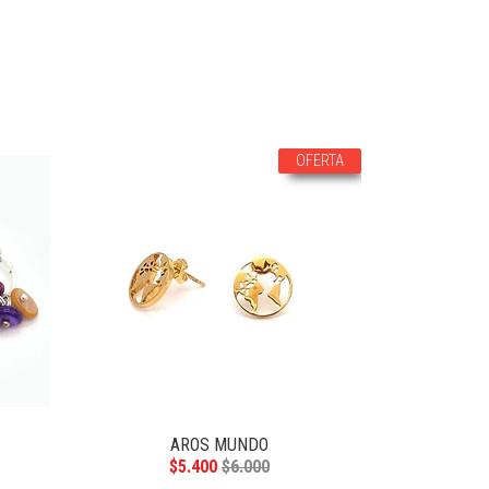
OFERTA
AROS MUNDO
AR
$5.400
$6.000