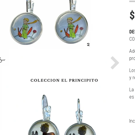
$
DE
CO
Ad
pr
Next
Lo
y r
La 
es
In