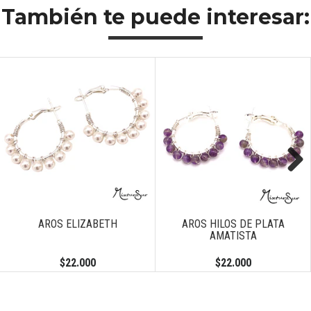
También te puede interesar:
Previous
Next
ABETH
AROS HILOS DE PLATA
CONJUNTO C
AMATISTA
00
$22.000
$46.0