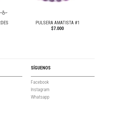
RDES
PULSERA AMATISTA #1
PULSERA MIY
$7.000
SÍGUENOS
Facebook
Instagram
Whatsapp