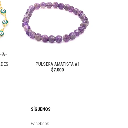
RDES
PULSERA AMATISTA #1
PULSERA MIY
$7.000
SÍGUENOS
Facebook