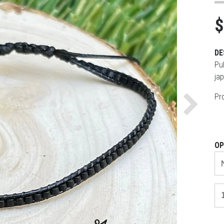
$
DE
Pul
ja
Pr
Next
OP