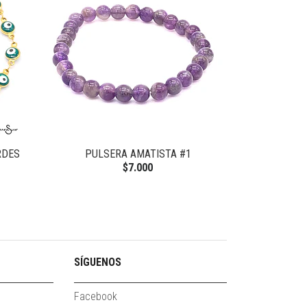
RDES
PULSERA AMATISTA #1
PULSERA MIY
$7.000
SÍGUENOS
Facebook