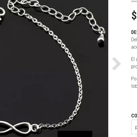
$
DE
Del
ac
El 
pro
Next
Po
tob
CO