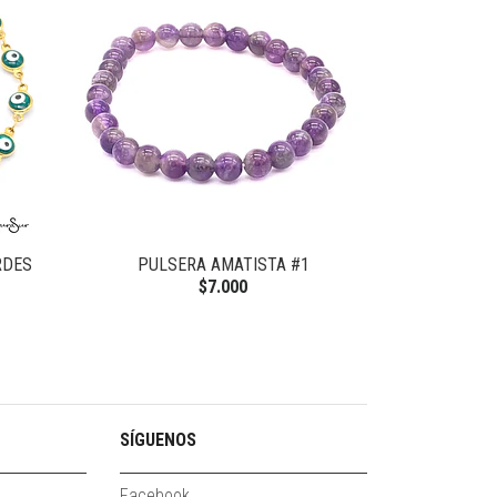
RDES
PULSERA AMATISTA #1
PULSERA MIY
$7.000
SÍGUENOS
Facebook