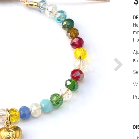
$
DE
He
mm
hi
Aj
joy
Next
Se
Va
Pr
DI