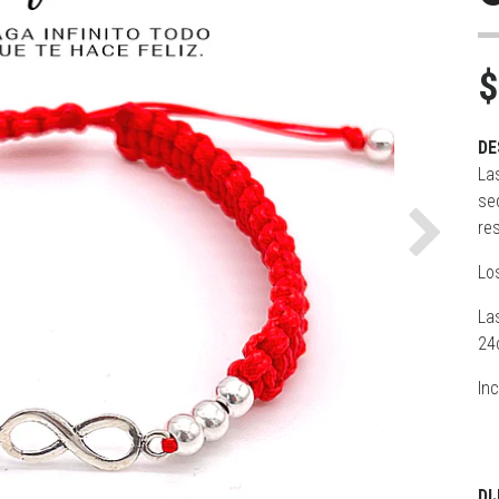
$
DE
La
sed
res
Next
Lo
La
24
Inc
DI