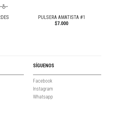
RDES
PULSERA AMATISTA #1
PULSERA MIY
$7.000
SÍGUENOS
Facebook
Instagram
Whatsapp